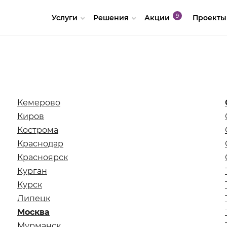
Услуги
Решения
Акции
Проекты
Кемерово
Киров
Кострома
Краснодар
Красноярск
Курган
Курск
Липецк
Москва
Мурманск