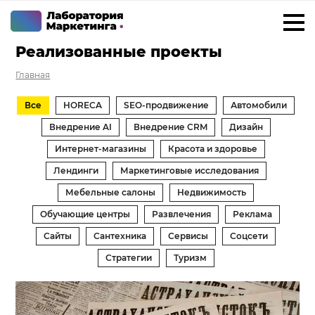
Реализованные проекты
+7 923 788 35 15
г. Саратов
Главная
Услуги
Все
HORECA
SEO-продвижение
Автомобили
Внедрение Битрикс24
Внедрение AI
Внедрение CRM
Дизайн
Интернет-магазины
Красота и здоровье
Внедрение amoCRM
Лендинги
Маркетинговые исследования
Разработка CRM на заказ
Мебельные салоны
Недвижимость
ИИ решения для бизнеса
Обучающие центры
Развлечения
Реклама
Маркетинг «под ключ»
Сайты
Сантехника
Сервисы
Соцсети
Разработка сайтов
Стратегии
Туризм
Разработка чат-ботов
Решения